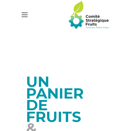
UN
PANIER
DE
FRUITS
&