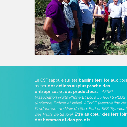
Le CSF s’appuie sur ses
bassins territoriaux
pou
mener
des actions au plus proche des
entreprises et des producteurs
:
AFREL
(Association Fruits Rhône Et Loire ), FRUITS PLUS
(Ardèche, Drôme et Isère), APNSE (Association de
Producteurs de Noix du Sud-Est) et SFS (Syndicat
des Fruits de Savoie)
.
Etre au cœur des territoir
des hommes et des projets.