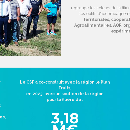
regroupe les acteurs de la filiè
ses outils d’accompagnem
territoriales, coopérat
Agroalimentaires, AOP, or
expérime
r
Le CSF a co-construit avec la région le Plan
Fruits,
en 2023, avec un soutien de la région
pour la filière de :
s
3,18
es,
M€